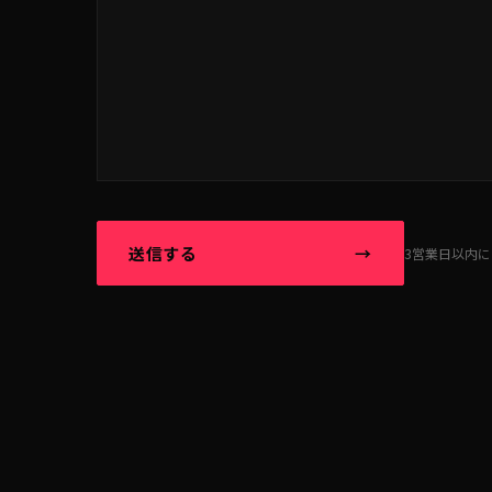
送信する
→
3営業日以内