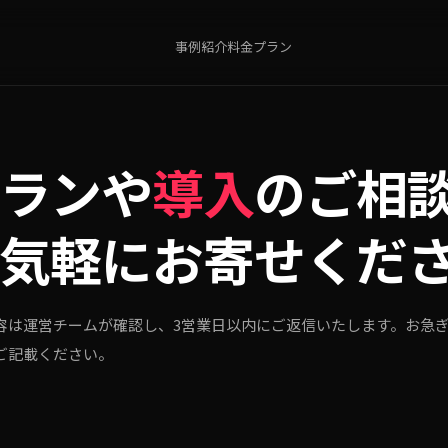
事例紹介
料金プラン
ランや
導入
のご相
気軽にお寄せくだ
容は運営チームが確認し、3営業日以内にご返信いたします。お急
ご記載ください。